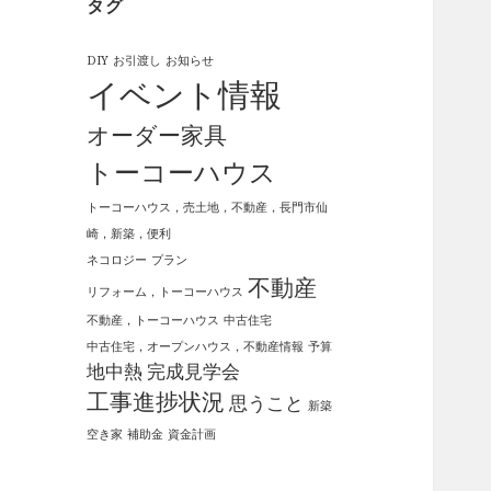
タグ
DIY
お引渡し
お知らせ
イベント情報
オーダー家具
トーコーハウス
トーコーハウス，売土地，不動産，長門市仙
崎，新築，便利
ネコロジー
プラン
不動産
リフォーム，トーコーハウス
不動産，トーコーハウス
中古住宅
中古住宅，オープンハウス，不動産情報
予算
地中熱
完成見学会
工事進捗状況
思うこと
新築
空き家
補助金
資金計画