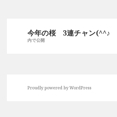
イ
ズ
投
稿
今年の桜 3連チャン(^^♪
ナ
内で公開
ビ
ゲ
ー
シ
ョ
ン
Proudly powered by WordPress