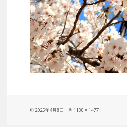
投
フ
2025年4月8日
1108 × 1477
稿
ル
日:
サ