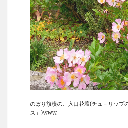
のぼり旗横の、入口花壇(チュ－リップ
ス」)www..