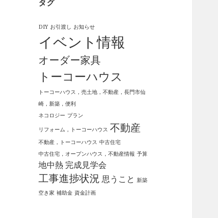
タグ
DIY
お引渡し
お知らせ
イベント情報
オーダー家具
トーコーハウス
トーコーハウス，売土地，不動産，長門市仙
崎，新築，便利
ネコロジー
プラン
不動産
リフォーム，トーコーハウス
不動産，トーコーハウス
中古住宅
中古住宅，オープンハウス，不動産情報
予算
地中熱
完成見学会
工事進捗状況
思うこと
新築
空き家
補助金
資金計画