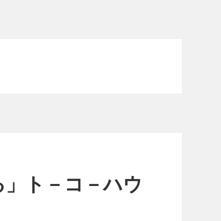
る」ト－コ－ハウ