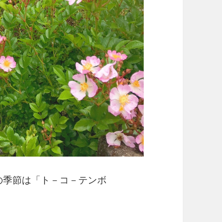
の季節は「ト－コ－テンボ