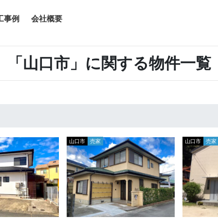
工事例
会社概要
「山口市」に関する物件一覧
山口市
売家
山口市
売家