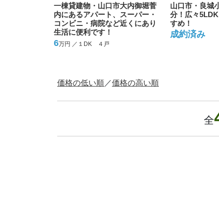
一棟貸建物・山口市大内御堀菅
山口市・良城
内にあるアパート、スーパー・
分！広々5LD
コンビニ・病院など近くにあり
すめ！
生活に便利です！
成約済
6
万円 ／１DK ４戸
価格の低い順
／
価格の高い順
全