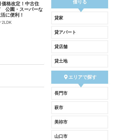
借りる
10月価格改定！中古住
市 公園・スーパーな
生活に便利！
貸家
／2LDK
貸アパート
貸店舗
貸土地
エリアで探す
長門市
萩市
美祢市
山口市