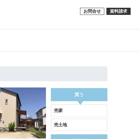
お問合せ
資料請求
買う
売家
売土地