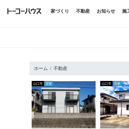
(current)
家づくり
不動産
お知らせ
施
ホーム
不動産
山口市
貸家
山口市
売家