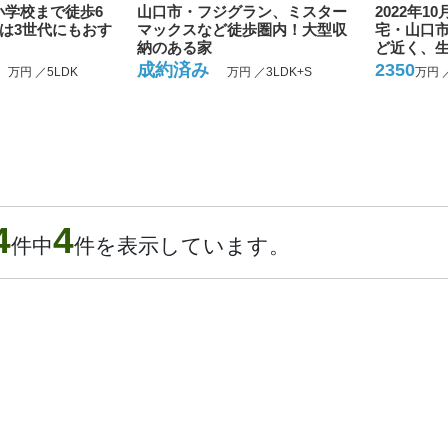
小学校まで徒歩6
山口市・フジグラン、ミスター
2022年
Kは3世代にもおす
マックスなど徒歩圏内！大型収
宅・山口
納のある家
ど近く、
み
成約済み
2350
万円 ／5LDK
万円 ／3LDK+S
万円 
4
4
件中
件を表示しています。