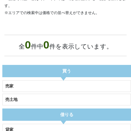
す。
※エリアでの検索中は価格での並べ替えができません。
0
0
全
件中
件を表示しています。
買う
売家
売土地
借りる
貸家