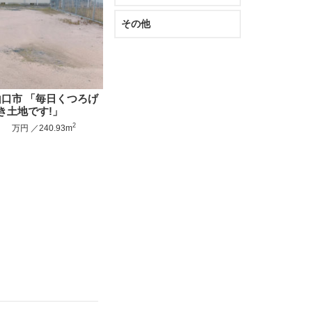
その他
口市 「毎日くつろげ
き土地です!」
み
2
万円 ／240.93m