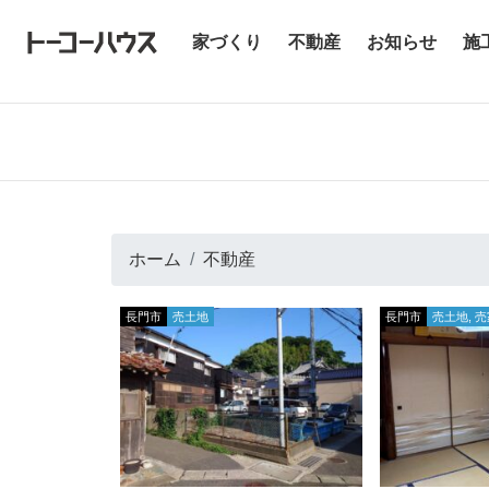
(current)
家づくり
不動産
お知らせ
施
ホーム
不動産
長門市
売土地
長門市
売土地, 売