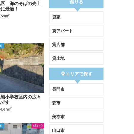
借りる
地区 海のそばの売土
場に最適！
2
.59m
貸家
貸アパート
貸店舗
地
貸土地
エリアで探す
長門市
大嶺小学校区内の広々
地です
萩市
2
4.47m
美祢市
地
成約済
山口市