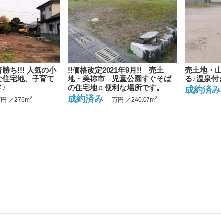
勝ち!!! 人気の小
!!価格改定2021年9月!! 売土
売土地・山
な住宅地、子育て
地・美祢市 児童公園すぐそば
る♪温泉付
♪
の住宅地♫ 便利な場所です。
成約済
成約済み
2
2
円 ／276m
万円 ／240.07m