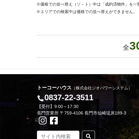
※価格での並べ替え（ソ－ト）中は「成約済物件」を一
※エリアでの検索中は価格での並べ替えができません。
3
全
トーコーハウス
（株式会社ジオパワーシステム）
0837-22-3511
【受付】9:00～17:30
長門営業所 〒759-4106 長門市仙崎堤床189-3