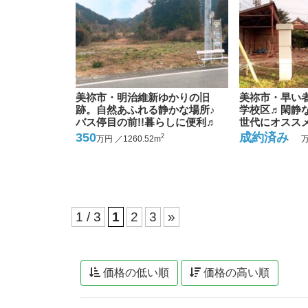
美祢市・明治維新ゆかりの旧
美祢市・早い者
跡。自然あふれる静かな場所♪
学校区♬閑静
バス停目の前!!暮らしに便利♬
世代にオススメ
350
成約済み
2
万円 ／1260.52m
万
1 / 3
1
2
3
»
価格の低い順
価格の高い順