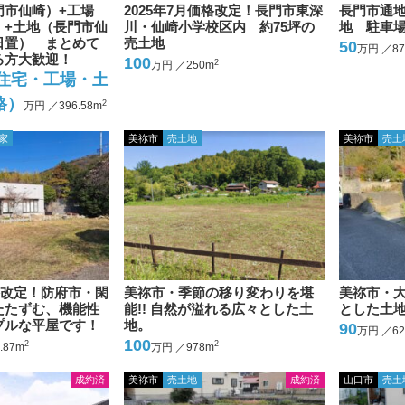
門市仙崎）+工場
2025年7月価格改定！長門市東深
長門市通
）+土地（長門市仙
川・仙崎小学校区内 約75坪の
地 駐車
日置） まとめて
売土地
50
万円 ／87
る方大歓迎！
100
2
万円 ／250m
古住宅・工場・土
格）
2
万円 ／396.58m
家
美祢市
売土地
美祢市
売土
価格改定！防府市・閑
美祢市・季節の移り変わりを堪
美祢市・
たたずむ、機能性
能!! 自然が溢れる広々とした土
とした土
プルな平屋です！
地。
90
万円 ／62
100
2
2
.87m
万円 ／978m
成約済
美祢市
売土地
成約済
山口市
売土