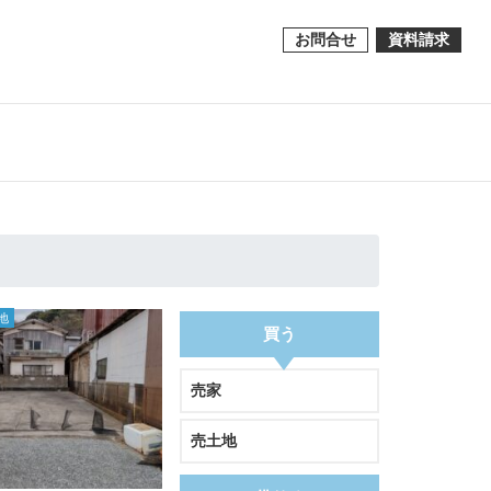
お問合せ
資料請求
地
買う
売家
売土地