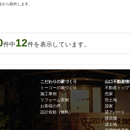
覧から除外します。
0
12
件中
件を表示しています。
こだわりの家づくり
山口不動産情
トーコーの家づくり
不動産トップ
施工事例
売家
リフォーム実例
売土地
お客様の声
貸家
設計依頼（無料）
貸アパート
貸店舗
貸土地