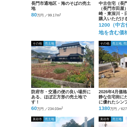
長門市通地区・海のそばの売土
中古住宅（長
地
（長門市田屋
崎・東深川・
80
2
万円 ／99.17m
購入いただけ
1200（中
地を含む価
その他
売土地
その他
売土地, 売
防府市・交通の便の良い場所に
2026年4月
ある、ほぼ正方形の売土地で
静な住宅街に
す！
に優れたシン
60
1380
2
万円 ／234.03m
万円 ／627
美祢市
売土地
美祢市
売土地