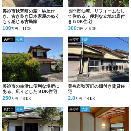
美祢市秋芳町の蔵・納屋付
長門市仙崎、リフォームなし
き、古き良き日本家屋のぬく
で住める、便利な立地の庭付
もり感じる古民家
き５DK住宅
100
300
万円 ／11DK
万円 ／５DK
美祢市
売家
美祢市
貸家
美祢市の生活に便利な場所に
美祢市秋芳町の畑付き賃貸住
ある、広々とした９DK住宅
宅
250
2.8
万円 ／９DK
万円 ／６DK
長門市
売家
美祢市
売家