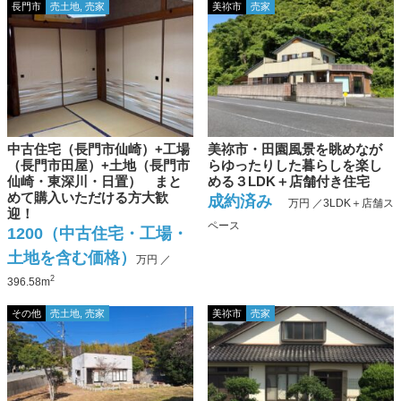
長門市
売土地, 売家
美祢市
売家
中古住宅（長門市仙崎）+工場
美祢市・田園風景を眺めなが
（長門市田屋）+土地（長門市
らゆったりした暮らしを楽し
仙崎・東深川・日置） まと
める３LDK＋店舗付き住宅
めて購入いただける方大歓
成約済み
万円 ／3LDK＋店舗ス
迎！
ペース
1200（中古住宅・工場・
土地を含む価格）
万円 ／
2
396.58m
その他
売土地, 売家
美祢市
売家