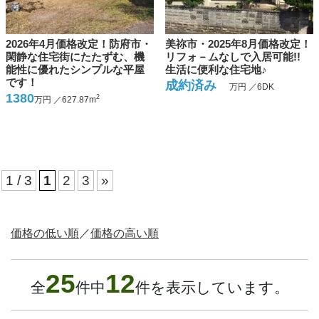
2026年4月価格改定！防府市・
美祢市・2025年8月価格改定！
閑静な住宅街にたたずむ、機
リフォ－ムなしで入居可能!!
能性に優れたシンプルな平屋
生活に便利な住宅地♪
です！
成約済み
万円 ／6DK
1380
2
万円 ／627.87m
1 / 3
1
2
3
»
価格の低い順
／
価格の高い順
25
12
全
件中
件を表示しています。