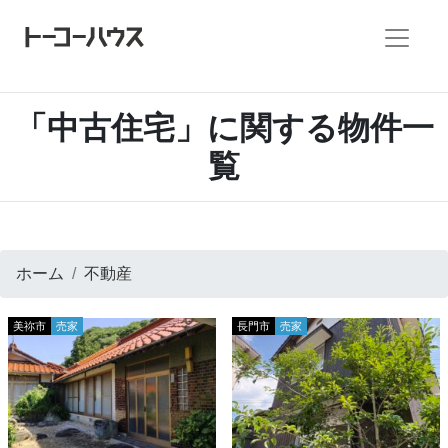
「中古住宅」に関する物件一
覧
ホーム
不動産
美祢市
売家
長門市
売家