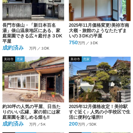
長門市俵山・「新日本百名
2025年11月価格変更!美祢市南
湯」俵山温泉地区にある、家
大嶺・旅館のようなたたずま
庭菜園できる広々庭付き３DK
いの３DKの平屋
平屋
750
万円 ／３DK
成約済み
万円 ／３DK
美祢市
売家
美祢市
売家
約30坪の人気の平屋、日当た
2025年12月価格改定！美祢駅
りのいい広縁、家の前には家
すぐ近く♪ 人気の小学校区で生
庭菜園を楽しめる畑も‼
活に便利な場所!!
成約済み
200
万円 ／5Ｋ
万円 ／5DK