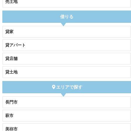
売土地
借りる
貸家
貸アパート
貸店舗
貸土地
エリアで探す
長門市
萩市
美祢市