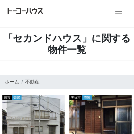
「セカンドハウス」に関する
物件一覧
ホーム
不動産
萩市
売家
美祢市
売家