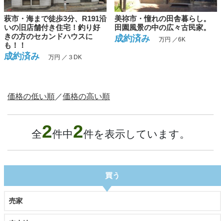
萩市・海まで徒歩3分、R191沿
美祢市・憧れの田舎暮らし。
いの旧店舗付き住宅！釣り好
田園風景の中の広々古民家。
きの方のセカンドハウスに
成約済み
万円 ／6K
も！！
成約済み
万円 ／３DK
価格の低い順
／
価格の高い順
2
2
全
件中
件を表示しています。
買う
売家