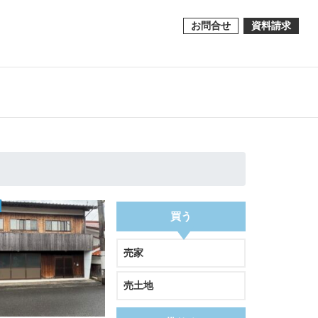
お問合せ
資料請求
買う
売家
売土地