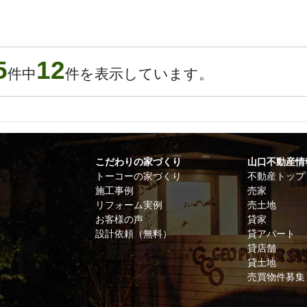
5
12
件中
件を表示しています。
こだわりの家づくり
山口不動産情
トーコーの家づくり
不動産トップ
施工事例
売家
リフォーム実例
売土地
お客様の声
貸家
設計依頼（無料）
貸アパート
貸店舗
貸土地
売買物件募集