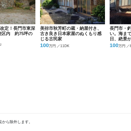
価格改定！長門市東深
美祢市秋芳町の蔵・納屋付き、
長門市・
区内 約75坪の
古き良き日本家屋のぬくもり感
い。海まで
じる古民家
日、絶景
100
100
2
万円 ／11DK
万円 ／
覧から除外します。