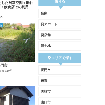
借りる
とした居室空間＋離れ
宅！飲食店での利用
貸家
5K
貸アパート
地
貸店舗
貸土地
エリアで探す
長門市
長門市
2
80.74m
萩市
美祢市
山口市