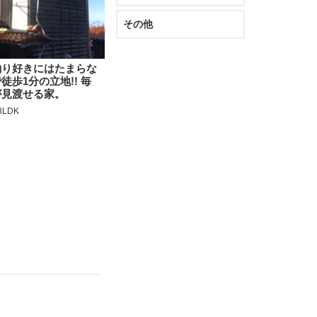
その他
釣り好きにはたまらな
徒歩1分の立地!! 毎
が見渡せる家。
8LDK