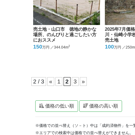
売土地・山口市 徳地の静かな
2025年7月
場所、のんびりと過ごしたい方
川・仙崎小学校
におススメ
売土地
150
100
2
万円 ／344.04m
万円 ／250m
2 / 3
«
1
2
3
»
価格の低い順
価格の高い順
※価格での並べ替え（ソ－ト）中は「成約済物件」を一
※エリアでの検索中は価格での並べ替えができません。