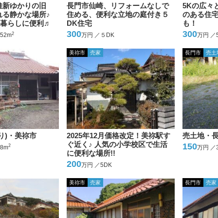
維新ゆかりの旧
長門市仙崎、リフォームなしで
5Kの広々
れる静かな場所♪
住める、便利な立地の庭付き５
のある住
!暮らしに便利♬
DK住宅
も！
300
300
2
52m
万円 ／５DK
万円 ／
美祢市
売家
長門市
売土
り)・美祢市
2025年12月価格改定！美祢駅す
売土地・
ぐ近く♪ 人気の小学校区で生活
150
2
38m
万円 ／3
に便利な場所!!
200
万円 ／5DK
美祢市
売家
長門市
売家