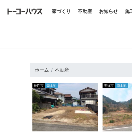
(current)
家づくり
不動産
お知らせ
施
ホーム
不動産
長門市
売土地
美祢市
売土地