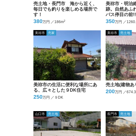
売土地・長門市 海から近く、
美祢市・明治
毎日でも釣りを楽しめる場所で
跡。自然あふ
す！
バス停目の前!
380
350
2
万円 ／186m
万円 ／1260.
美祢市
売家
美祢市
売土地
美祢市の生活に便利な場所にあ
売土地(建物あ
る、広々とした９DK住宅
200
万円 ／674.
250
万円 ／９DK
山口市
売土地
長門市
売土地