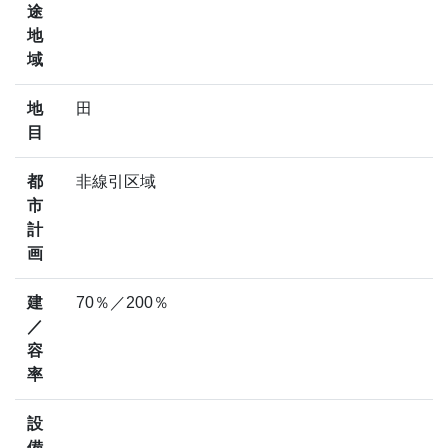
途
地
域
地
田
目
都
非線引区域
市
計
画
建
70％／200％
／
容
率
設
備