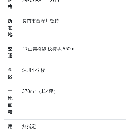
格
所
長門市西深川板持
在
地
交
JR山美祢線 板持駅 550m
通
学
深川小学校
区
2
土
378ｍ
（114坪）
地
面
積
用
無指定