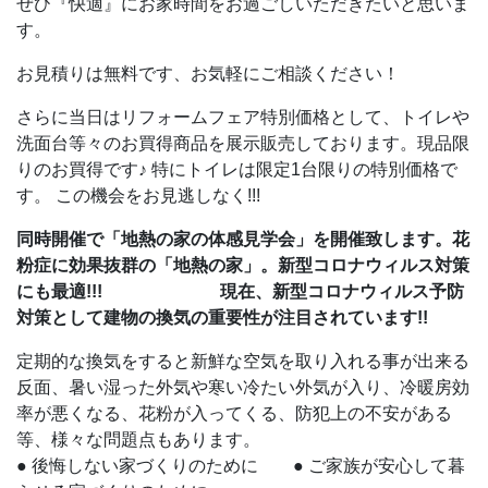
ぜひ『快適』にお家時間をお過ごしいただきたいと思いま
す。
お見積りは無料です、お気軽にご相談ください！
さらに当日はリフォームフェア特別価格として、トイレや
洗面台等々のお買得商品を展示販売しております。現品限
りのお買得です♪ 特にトイレは限定1台限りの特別価格で
す。 この機会をお見逃しなく!!!
同時開催で「地熱の家の体感見学会」を開催致します。花
粉症に効果抜群の「地熱の家」。新型コロナウィルス対策
にも最適!!
!
現在、新型コロナウィルス予防
対策として建物の換気の重要性が注目されています!!
定期的な換気をすると新鮮な空気を取り入れる事が出来る
反面、暑い湿った外気や寒い冷たい外気が入り、冷暖房効
率が悪くなる、花粉が入ってくる、防犯上の不安がある
等、様々な問題点もあります。
● 後悔しない家づくりのために ● ご家族が安心して暮