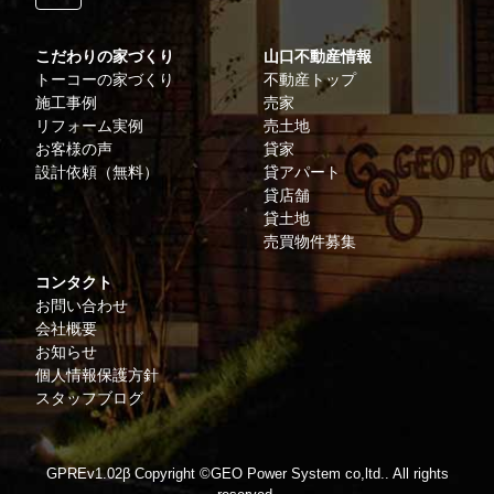
こだわりの家づくり
山口不動産情報
トーコーの家づくり
不動産トップ
施工事例
売家
リフォーム実例
売土地
お客様の声
貸家
設計依頼（無料）
貸アパート
貸店舗
貸土地
売買物件募集
コンタクト
お問い合わせ
会社概要
お知らせ
個人情報保護方針
スタッフブログ
GPREv1.02β Copyright ©
GEO Power System co,ltd..
All rights