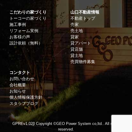
こだわりの家づくり
山口不動産情報
トーコーの家づくり
不動産トップ
施工事例
売家
リフォーム実例
売土地
お客様の声
貸家
設計依頼（無料）
貸アパート
貸店舗
貸土地
売買物件募集
コンタクト
お問い合わせ
会社概要
お知らせ
個人情報保護方針
スタッフブログ
GPREv1.02β Copyright ©
GEO Power System co,ltd..
All rights
reserved.