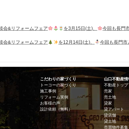
談会&リフォームフェア
を3月15日(土)、
今回も長門
談会&リフォームフェア
を12月14日(土)、
今回も長門市
こだわりの家づくり
山口不動産情
トーコーの家づくり
不動産トップ
施工事例
売家
リフォーム実例
売土地
お客様の声
貸家
設計依頼（無料）
貸アパート
貸店舗
貸土地
売買物件募集